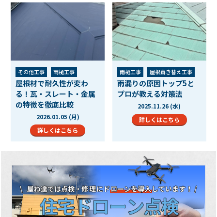
その他工事
雨樋工事
雨樋工事
屋根葺き替え工事
屋根材で耐久性が変わ
雨漏りの原因トップ5と
屋根葺き替え工事
屋根カバー工法工事
る！瓦・スレート・金属
プロが教える対策法
屋根カバー工法工事
屋根工事
防水工事
の特徴を徹底比較
2025.11.26 (水)
屋根工事
工事メニュー
現場ブログ
2026.01.05 (月)
現場ブログ
詳しくはこちら
詳しくはこちら