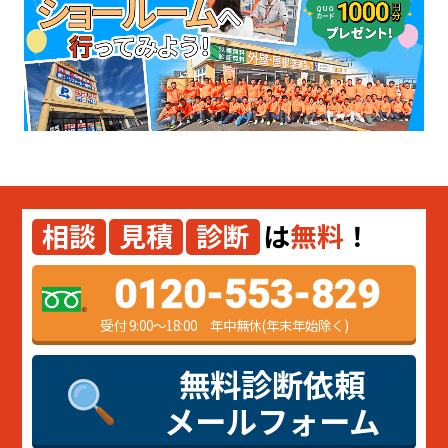
相談
見積
診断
は
無料
！
0120-553-829
受付 9:00～18:00 年中無休(年末年始除く)
無料診断依頼
メールフォーム