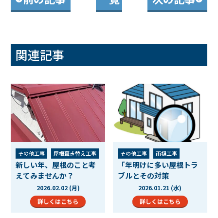
関連記事
その他工事
屋根葺き替え工事
その他工事
雨樋工事
新しい年、屋根のこと考
「年明けに多い屋根トラ
屋根カバー工法工事
屋根葺き替え工事
えてみませんか？
ブルとその対策
屋根工事
雨漏り
防水工事
屋根カバー工法工事
2026.02.02 (月)
2026.01.21 (水)
屋根塗装
現場ブログ
屋根工事
雨漏り
防水工事
屋根塗装
外壁塗装
詳しくはこちら
詳しくはこちら