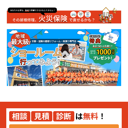
相談
見積
診断
は
無料
！