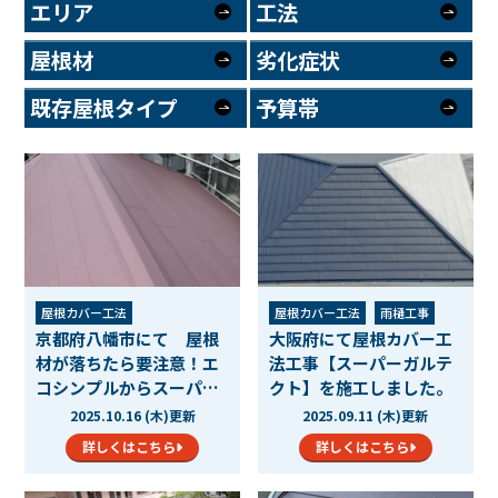
エリア
工法
屋根材
劣化症状
既存屋根タイプ
予算帯
屋根カバー工法
屋根カバー工法
雨樋工事
京都府八幡市にて 屋根
大阪府にて屋根カバー工
材が落ちたら要注意！エ
法工事【スーパーガルテ
コシンプルからスーパー
クト】を施工しました。
ガ…
2025.10.16 (木)更新
2025.09.11 (木)更新
詳しくはこちら
詳しくはこちら