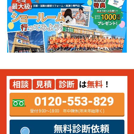
相談
見積
診断
は
無料
！
0120-553-829
受付 9:00～18:00 年中無休(年末年始除く)
無料診断依頼