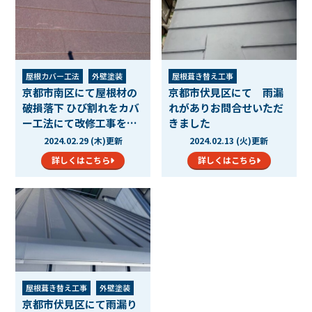
屋根カバー工法
外壁塗装
屋根葺き替え工事
京都市南区にて屋根材の
京都市伏見区にて 雨漏
防水工事
その他の工事
破損落下 ひび割れをカバ
れがありお問合せいただ
ー工法にて改修工事をさ
きました
せ…
2024.02.29 (木)更新
2024.02.13 (火)更新
詳しくはこちら
詳しくはこちら
屋根葺き替え工事
外壁塗装
京都市伏見区にて雨漏り