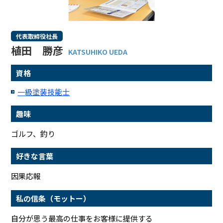
代表取締役社長
植田 勝彦
KATSUHIKO UEDA
資格
一級塗装技能士
趣味
ゴルフ、釣り
好きな言葉
因果応報
私の信条（モットー）
自分が思う最高の仕事をお客様に提供する